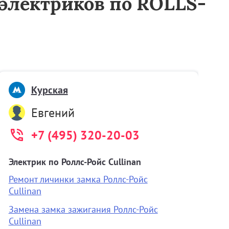
тоэлектриков по ROLLS-
Курская
Евгений
+7 (495) 320-20-03
Электрик по Роллс-Ройс Cullinan
А
Ремонт личинки замка Роллс-Ройс
О
Cullinan
б
Замена замка зажигания Роллс-Ройс
З
Cullinan
О