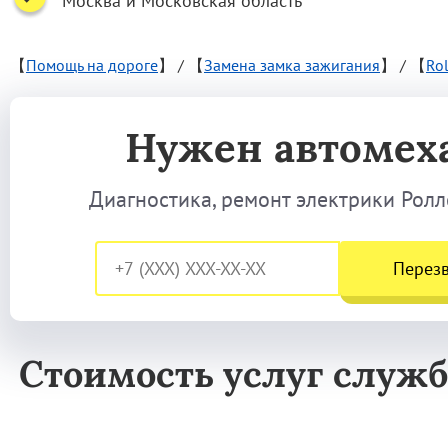
Москва и Московская область
【
Помощь на дороге
】
/
【
Замена замка зажигания
】
/
【
Ro
Нужен автомех
Диагностика, ремонт электрики Роллс
Перез
Стоимость услуг служб