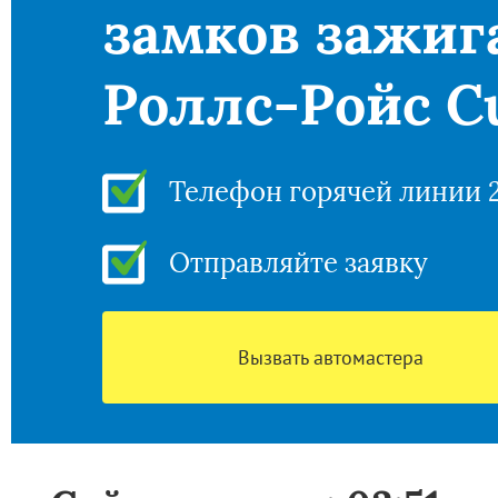
замков зажиг
Роллс-Ройс Cu
Телефон горячей линии 
Отправляйте заявку
Вызвать автомастера