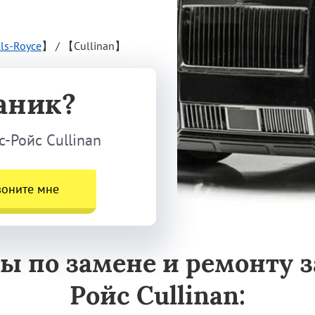
lls-Royce
】
/
【Cullinan】
аник?
-Ройс Cullinan
воните мне
ы по замене и ремонту 
Ройс Cullinan: