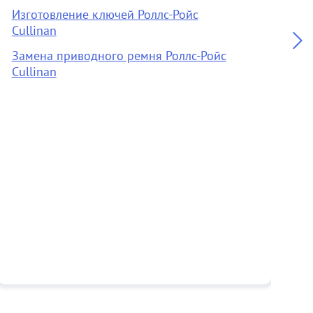
Изготовление ключей Роллс-Ройс
C
Cullinan
А
Замена приводного ремня Роллс-Ройс
Cullinan