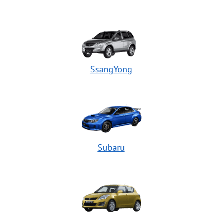
SsangYong
Subaru