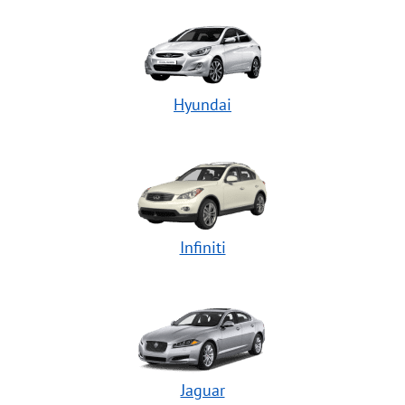
Hyundai
Infiniti
Jaguar