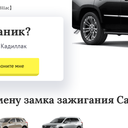
illac】
аник?
 Кадиллак
воните мне
ену замка зажигания Cad