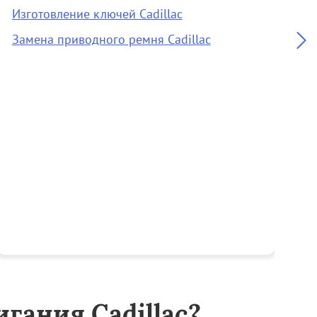
Изготовление ключей Cadillac
О
Замена приводного ремня Cadillac
А
гания Cadillac?