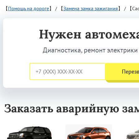
【
Помощь на дороге
】
/
【
Замена замка зажигания
】
/
【Cad
Нужен автомех
Диагностика, ремонт электрики
Перез
Заказать аварийную зам