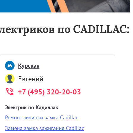
электриков по CADILLAC:
Курская
Евгений
+7 (495) 320-20-03
Электрик по Кадиллак
А
Ремонт личинки замка Cadillac
О
Замена замка зажигания Cadillac
З