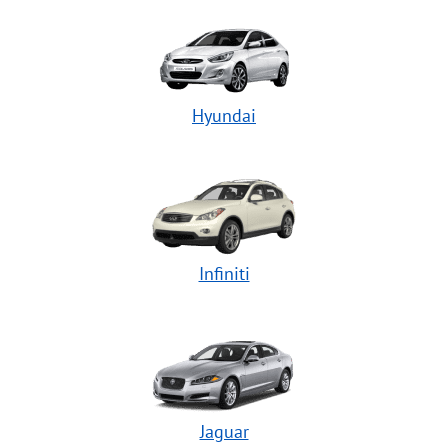
Hyundai
Infiniti
Jaguar