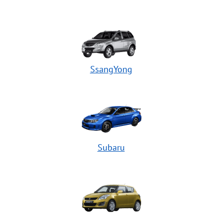
SsangYong
Subaru