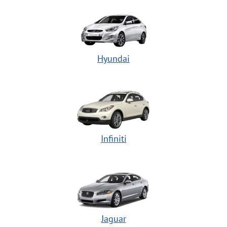
Hyundai
Infiniti
Jaguar