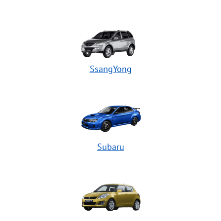
SsangYong
Subaru