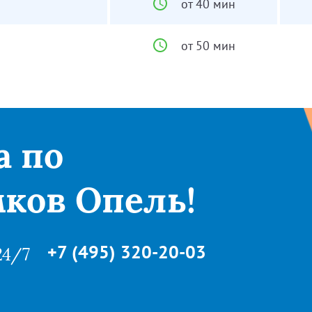
от 40 мин
от 50 мин
а по
ков Опель!
+7 (495) 320-20-03
24/7