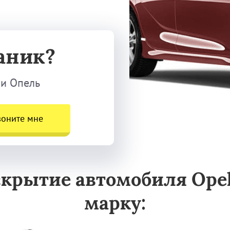
аник?
ки Опель
воните мне
скрытие автомобиля Opel
марку: