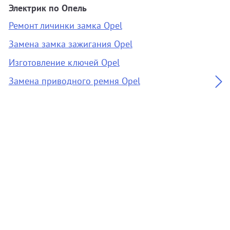
Электрик по Опель
А
Ремонт личинки замка Opel
О
Замена замка зажигания Opel
З
Изготовление ключей Opel
О
Замена приводного ремня Opel
А