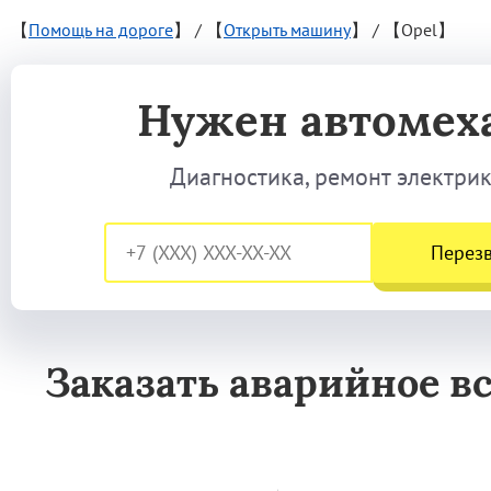
【
Помощь на дороге
】
/
【
Открыть машину
】
/
【Opel】
Нужен автомех
Диагностика, ремонт электри
Перез
Заказать аварийное в