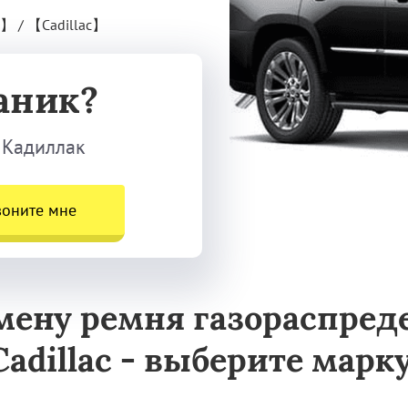
】
/
【Cadillac】
аник?
 Кадиллак
воните мне
мену ремня газораспре
Cadillac - выберите марку