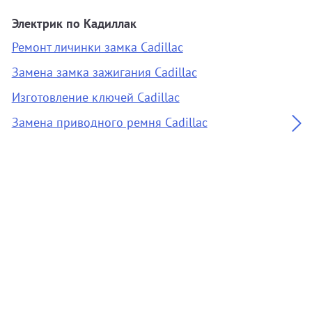
Электрик по Кадиллак
А
Ремонт личинки замка Cadillac
О
Замена замка зажигания Cadillac
З
Изготовление ключей Cadillac
О
Замена приводного ремня Cadillac
А