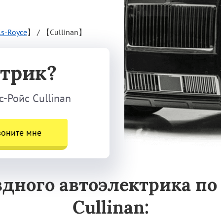
ls-Royce
】
/
【Cullinan】
трик?
-Ройс Cullinan
воните мне
здного автоэлектрика п
Cullinan: