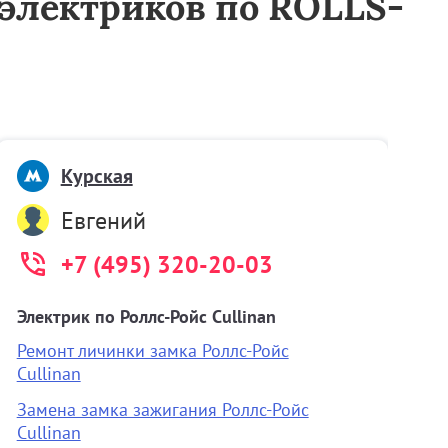
тоэлектриков по ROLLS-
Курская
Евгений
+7 (495) 320-20-03
Электрик по Роллс-Ройс Cullinan
А
Ремонт личинки замка Роллс-Ройс
О
Cullinan
б
Замена замка зажигания Роллс-Ройс
З
Cullinan
О