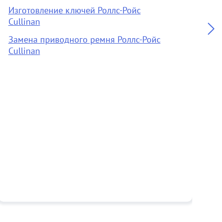
Изготовление ключей Роллс-Ройс
C
Cullinan
А
Замена приводного ремня Роллс-Ройс
Cullinan