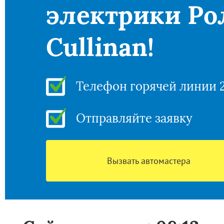
электрики Ро
Cullinan!
Телефон горячей линии 
Отправляйте заявку
Вызвать автомастера