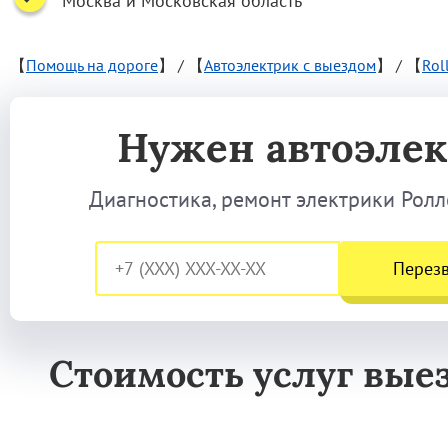
Москва и Московская область
【
Помощь на дороге
】
/
【
Автоэлектрик с выездом
】
/
【
Rol
Нужен автоэлек
Диагностика, ремонт электрики Роллс
Перез
Стоимость услуг вые