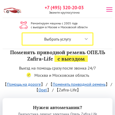
+7 (495) 320-20-03
Звоните круглосуточно
Ремонтируем машины с 2005 года
с выездом в Москве и Московской области
Выбрать услугу
Поменять приводной ремень ОПЕЛЬ
Zafira-Life
с выездом
Выезд на помощь сразу после звонка 24/7
Москва и Московская область
【
Помощь на дороге
】
/
【
Поменять приводной ремень
】
/
【
Opel
】
/
【Zafira-Life】
Нужен автомеханик?
Диагностика, ремонт электрики Опель Zafira-Life