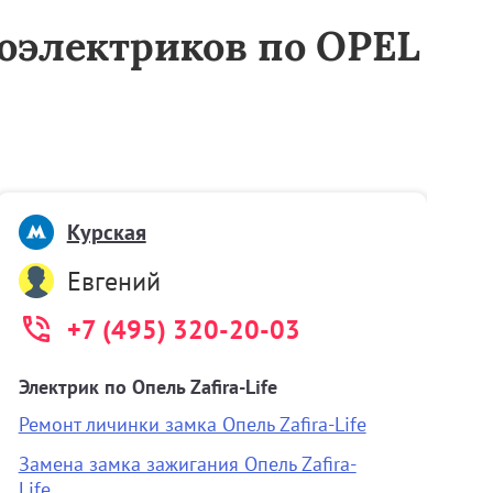
втоэлектриков по OPEL
Курская
Евгений
+7 (495) 320-20-03
Электрик по Опель Zafira-Life
А
Ремонт личинки замка Опель Zafira-Life
О
к
Замена замка зажигания Опель Zafira-
Life
З