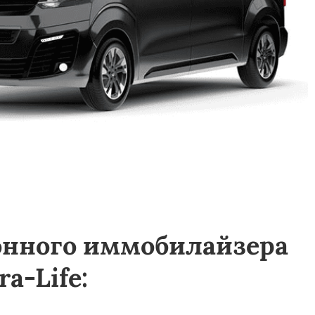
онного иммобилайзера
a-Life: