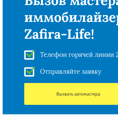
Вызов мастер
иммобилайзе
Zafira-Life!
Телефон горячей линии 
Отправляйте заявку
Вызвать автомастера