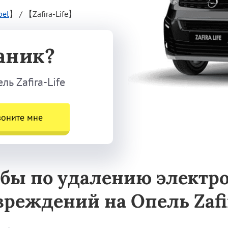
pel
】
/
【Zafira-Life】
аник?
ь Zafira-Life
воните мне
жбы по удалению электр
вреждений на Опель Zafir