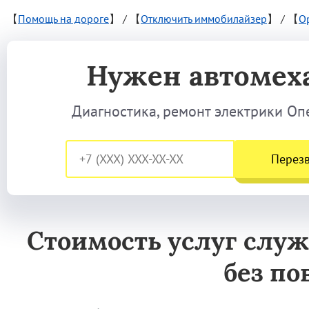
【
Помощь на дороге
】
/
【
Отключить иммобилайзер
】
/
【
O
Нужен автомех
Диагностика, ремонт электрики Опел
Перез
Стоимость услуг слу
без по