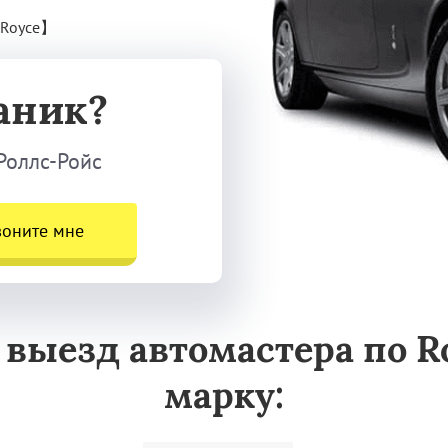
-Royce】
аник?
Роллс-Ройс
воните мне
выезд автомастера по Ro
марку: