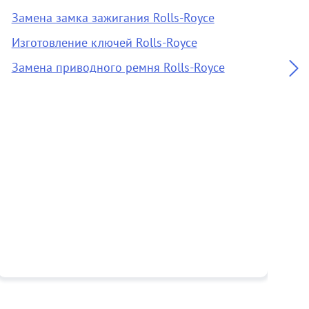
Замена замка зажигания Rolls-Royce
З
Изготовление ключей Rolls-Royce
О
Замена приводного ремня Rolls-Royce
А