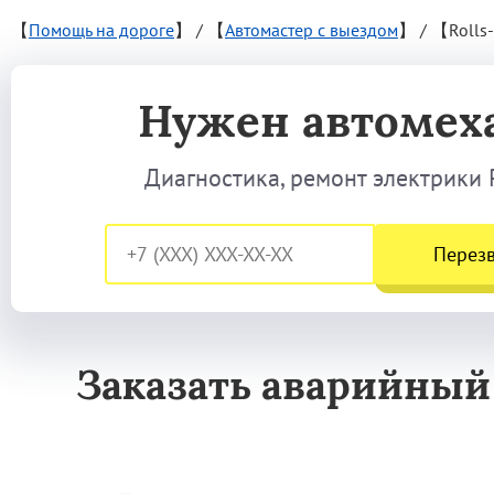
【
Помощь на дороге
】
/
【
Автомастер с выездом
】
/
【Rolls
Нужен автомех
Диагностика, ремонт электрики 
Перез
Заказать аварийный 