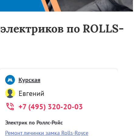
тоэлектриков по ROLLS-
Курская
Евгений
+7 (495) 320-20-03
Электрик по Роллс-Ройс
А
Ремонт личинки замка Rolls-Royce
О