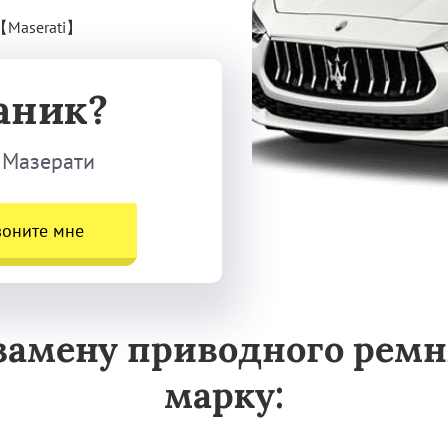
【Maserati】
аник?
 Мазерати
воните мне
замену приводного ремня
марку: