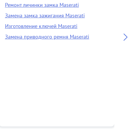
Ремонт личинки замка Maserati
О
Замена замка зажигания Maserati
З
Изготовление ключей Maserati
О
Замена приводного ремня Maserati
А