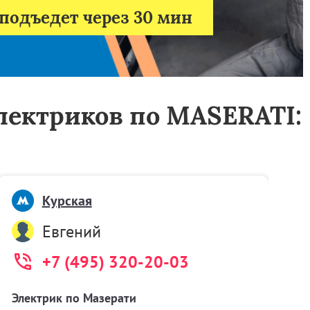
подъедет через 30 мин
электриков по MASERATI:
Курская
Евгений
+7 (495) 320-20-03
Электрик по Мазерати
А