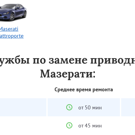
Maserati
attroporte
лужбы по замене приво
Мазерати:
Среднее время ремонта
от 50 мин
от 45 мин