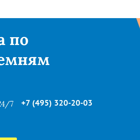
а по
емням
+7 (495) 320-20-03
24/7