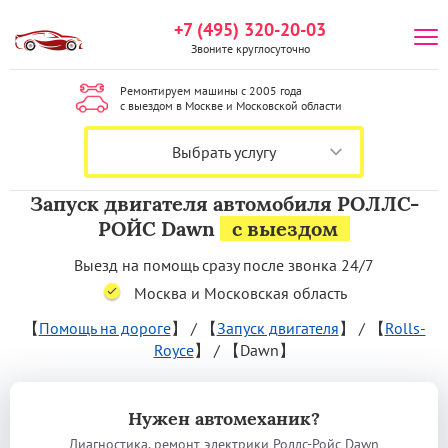
+7 (495) 320-20-03
Звоните круглосуточно
Ремонтируем машины с 2005 года
с выездом в Москве и Московской области
Выбрать услугу
Запуск двигателя автомобиля РОЛЛС-
РОЙС Dawn
с выездом
Выезд на помощь сразу после звонка 24/7
Москва и Московская область
【
Помощь на дороге
】
/
【
Запуск двигателя
】
/
【
Rolls-
Royce
】
/
【Dawn】
Нужен автомеханик?
Диагностика, ремонт электрики Роллс-Ройс Dawn